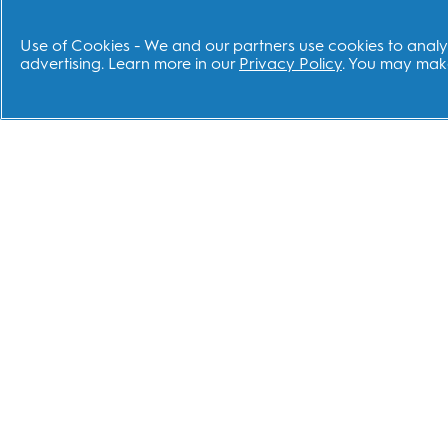
Use of Cookies - We and our partners use cookies to analyz
advertising. Learn more in our
Privacy Policy
. You may make
ช็อป
เว็บไ
แปรงสีฟันไฟฟ้า
แบรน
หัวแปรงไฟฟ้า
Dent
แปรงสีฟันเด็ก
Fixo
แปรงสีฟันทั่วไป