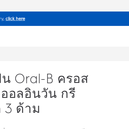
ry,
click here
ัน Oral-B ครอส
 ออลอินวัน กรี
ค 3 ด้าม