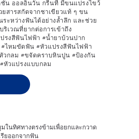
ั่น ออลอินวัน กรีนที มีขนแปรงไขว้
้วยสารสกัดจากชาเขียวแท้ ๆ ขน
ะหว่างฟันได้อย่างล้ำลึก และช่วย
ริเวณที่ยากต่อการเข้าถึง
แปรงสีฟันไฟฟ้า #น้ำยาบ้วนปาก
b #ไหมขัดฟัน #หัวแปรงสีฟันไฟฟ้า
หัวกลม #ขจัดคราบหินปูน #ป้องกัน
ด #หัวแปรงแบบกลม
ุมในทิศทางตรงข้ามเพื่อยกและกวาด
เรียออกจากฟัน