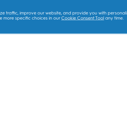
e traffic, improve our website, and provide you with personal
 more specific choices in our
Cookie Consent Tool
any time.
ซต์ที่เกี่ยวข้อง
ติดต่อเรา
ด์ P&G
ฝ่ายสนับสนุนลู
alcare.com
บริการ
dent