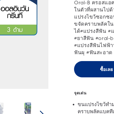
5
Oral-B ครอสแอคช
ดาว
ในตัวที่ผสานไปด
แปรงไขว้ซอกซอนร
ขจัดคราบพลัคในบ
ได้#แปรงสีฟัน #
#ยาสีฟัน #oral-
#แปรงสีฟันไฟฟ้า
ฟันผุ #ฟันสะอา
ซื้อเลย
จุดเด่น
ขนแปรงไขว้ทำม
คราบพลัคแบคที