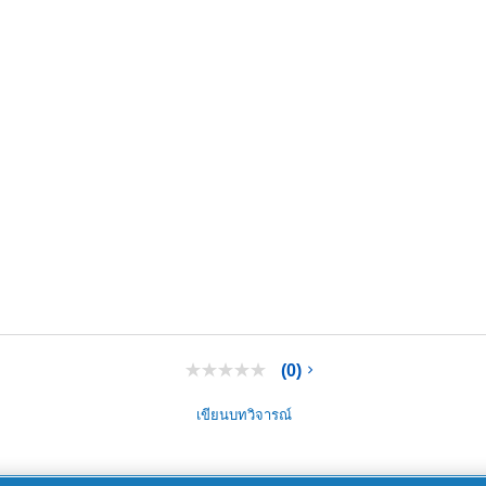
(0)
ไม่มี
ค่า
คะแนน
เขียนบทวิจารณ์
ลิงก์
หน้า
เดียวกัน