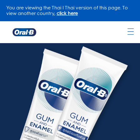
You are viewing the Thai | Thai version of this page. To
view another country,
click here
Oral-
B
Home
Page