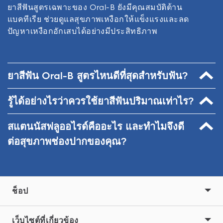
ยาสีฟันสูตรเฉพาะของ Oral-B ยังมีคุณสมบัติต้าน
แบคทีเรีย ช่วยดูแลสุขภาพเหงือกให้แข็งแรงและลด
ปัญหาเหงือกอักเสบได้อย่างมีประสิทธิภาพ
ยาสีฟัน Oral-B สูตรไหนดีที่สุดสำหรับฟัน?
รู้ได้อย่างไรว่าควรใช้ยาสีฟันปริมาณเท่าไร?
Oral-B เข้าใจดีว่าทุกคนมีปัญหาช่องปากที่แตกต่างกัน
จึงพัฒนายาสีฟันหลากหลายสูตรเพื่อตอบโจทย์ความ
สแตนนัสฟลูออไรด์คืออะไร และทำไมจึงดี
ต้องการเฉพาะบุคคล ไม่ว่าจะเป็นสูตรช่วยให้ฟันขาว*
การใช้ยาสีฟันเป็นสิ่งสำคัญสำหรับการดูแลสุขภาพช่อง
สูตรดูแลเหงือก หรือสูตรลดอาการเสียวฟัน
ปาก แต่หากไม่สามารถบ้วนยาสีฟันออกให้หมดหลัง
ต่อสุขภาพช่องปากของคุณ?
แปรงฟัน อาจทำให้เกิดอันตรายและเพิ่มความเสี่ยงต่อภา
โดย Oral-B มีสูตรยาสีฟันที่เหมาะกับทุกคน โดยสูตรที่
วะฟลูออโรซิส หรือฟันตกกระได้ ดังนั้นผู้เชี่ยวชาญจึง
ปัจจุบันมีความเข้าใจผิดว่าฟลูออไรด์ทุกรูปแบบเหมือน
เหมาะที่สุดสำหรับคุณจะขึ้นอยู่กับปัญหาช่องปากที่คุณ
แนะนำให้เด็กใช้ยาสีฟันในปริมาณเท่ากับเม็ดถั่วเขียว
กัน แต่ความจริงนั้นสแตนนัสฟลูออไรด์มีคุณสมบัติพิเศษ
ต้องการดูแลเป็นหลัก
หรือน้อยกว่านั้นสำหรับเด็กเล็ก
ช็อป
ที่แตกต่างจากโซเดียมฟลูออไรด์และโซเดียมโมโนฟลูโอ
โรฟอสเฟต แม้ว่าสารทั้งสามชนิดจะช่วยป้องกันฟันผุได้
เหมือนกัน แต่สแตนนัสฟลูออไรด์ช่วยปกป้องได้ดีกว่าใน
เว็บไซต์ที่เกี่ยวข้อง