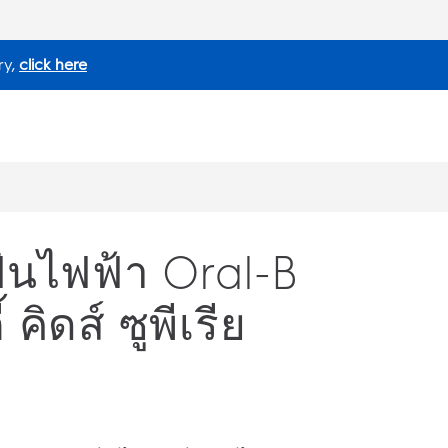
ry,
click here
ันไฟฟ้า Oral-B
 คิดส์ ซูพีเรีย