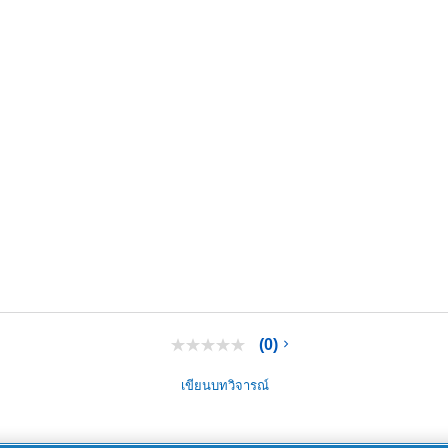
(0)
ไม่มี
ค่า
คะแนน
เขียนบทวิจารณ์
ลิงก์
หน้า
เดียวกัน