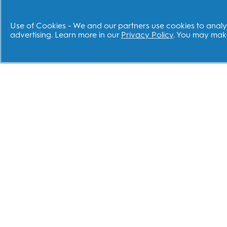
Use of Cookies - We and our partners use cookies to analyz
advertising. Learn more in our
Privacy Policy
. You may make
ช็อป
เว็บไ
แปรงสีฟันไฟฟ้า
แบรน
หัวแปรงไฟฟ้า
Dent
แปรงสีฟันเด็ก
Fixo
แปรงสีฟันทั่วไป