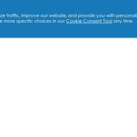
e traffic, improve our website, and provide you with personal
 more specific choices in our
Cookie Consent Tool
any time.
ซต์ที่เกี่ยวข้อง
ติดต่อเรา
ด์ P&G
ฝ่ายสนับสนุนลู
alcare.com
บริการ
dent