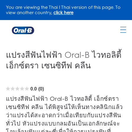
You are viewing the Thai | Thai version of this page. To
view another country,
click here
Oral-
B
Home
แปรงสีฟันไฟฟ้า Oral-B ไวทอลิตี้
Page
เอ็กซ์ตรา เซนซิทีฟ คลีน
0.0
(0)
0.0
จาก
5
แปรงสีฟันไฟฟ้า Oral-B ไวทอลิตี้ เอ็กซ์ตรา
ดาว
เซนซิทีฟ คลีน ได้พิสูจน์ให้เห็นทางคลินิกแล้ว
ว่าแปรงได้สะอาดกว่าเมื่อเทียบกับแปรงสีฟัน
ทั่วไป หัวแปรงแบบกลมอันเป็นเอกลักษณ์จะ
โอบล้อมฟันแต่ละซี่เพื่อให้การแปรงฟันที่