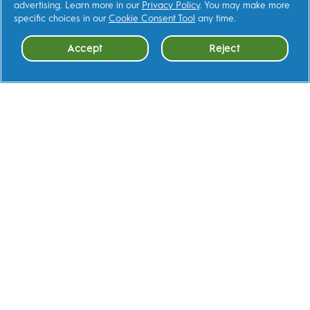
advertising. Learn more in our
Privacy Policy
. You may make more
เว็บไซต์ที่เกี่ยวข้อง
specific choices in our
Cookie Consent Tool
any time.
Accept
Reject
ติดต่อเรา
เรียนรู้เพิ่มเติม
ข้อตกลงและเงื่อนไข
ความเป็นส่วนตัว
แถลงการณ์การเข้าถึง
AdChoices
แผนผังเว็บไซต์