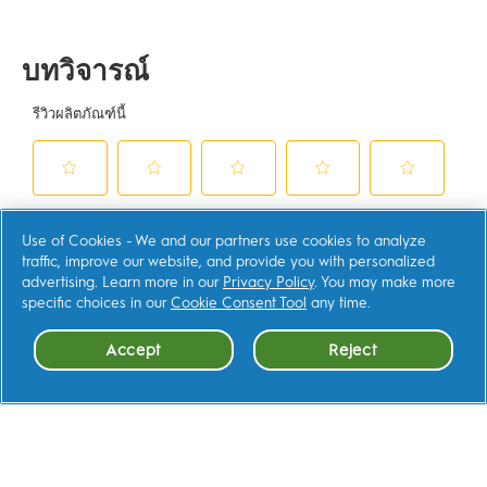
หน้า
เดียวกัน
Use of Cookies - We and our partners use cookies to analyze
traffic, improve our website, and provide you with personalized
advertising. Learn more in our
Privacy Policy
. You may make more
ช็อป
specific choices in our
Cookie Consent Tool
any time.
Accept
Reject
เว็บไซต์ที่เกี่ยวข้อง
ติดต่อเรา