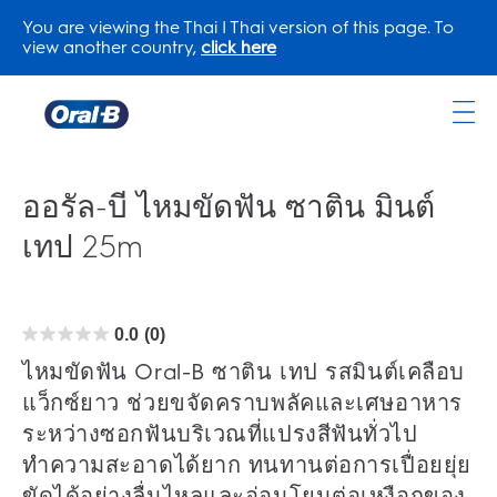
You are viewing the Thai | Thai version of this page. To
view another country,
click here
Oral-
B
Home
ออรัล-บี ไหมขัดฟัน ซาติน มินต์
Page
เทป 25m
0.0
(0)
0.0
จาก
5
ไหมขัดฟัน Oral-B ซาติน เทป รสมินต์เคลือบ
ดาว
แว็กซ์ยาว ช่วยขจัดคราบพลัคและเศษอาหาร
ระหว่างซอกฟันบริเวณที่แปรงสีฟันทั่วไป
ทำความสะอาดได้ยาก ทนทานต่อการเปื่อยยุ่ย
ขัดได้อย่างลื่นไหลและอ่อนโยนต่อเหงือกของ