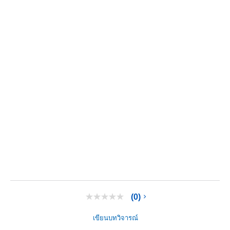
(0)
ไม่มี
ค่า
คะแนน
เขียนบทวิจารณ์
ลิงก์